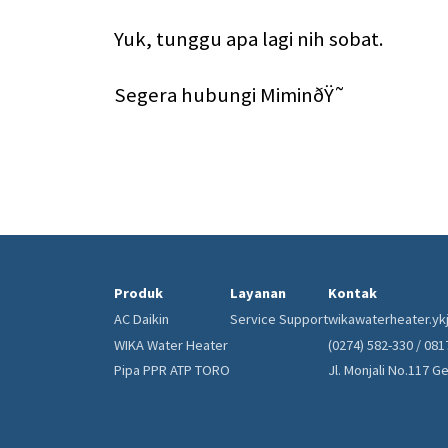
Yuk, tunggu apa lagi nih sobat.
Segera hubungi MiminðŸ˜
Produk
Layanan
Kontak
AC Daikin
Service Support
wikawaterheater.y
WIKA Water Heater
(0274) 582-330 / 08
Pipa PPR ATP TORO
Jl. Monjali No.117 