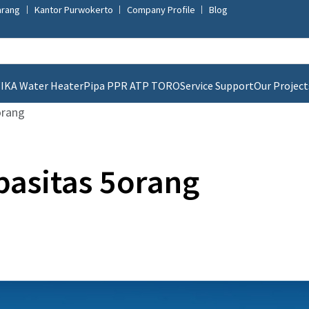
arang
Kantor Purwokerto
Company Profile
Blog
IKA Water Heater
Pipa PPR ATP TORO
Service Support
Our Project
orang
pasitas 5orang