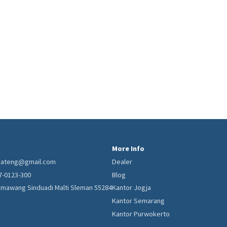
More Info
kjateng@gmail.com
Dealer
17-0123-300
Blog
Gemawang Sinduadi Malti Sleman 55284
Kantor Jogja
Kantor Semarang
Kantor Purwokerto