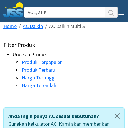
Home
AC Daikin
AC Daikin Multi S
AC Daikin
WIKA Water Heater
Filter Produk
Pipa PPR ATP TORO
Urutkan Produk
Produk Terpopuler
Service Support
Produk Terbaru
Harga Tertinggi
Our Projects
Harga Terendah
Testimoni
CS WIKA WH & AC Daikin
Anda ingin punya AC sesuai kebutuhan?
Kantor Jogja
Gunakan kalkulator AC. Kami akan memberikan