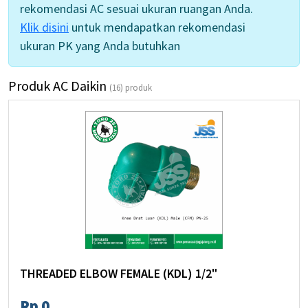
Kantor Semarang
rekomendasi AC sesuai ukuran ruangan Anda.
Klik disini
untuk mendapatkan rekomendasi
Kantor Purwokerto
ukuran PK yang Anda butuhkan
Company Profile
Produk AC Daikin
(16) produk
Blog
THREADED ELBOW FEMALE (KDL) 1/2"
Rp 0