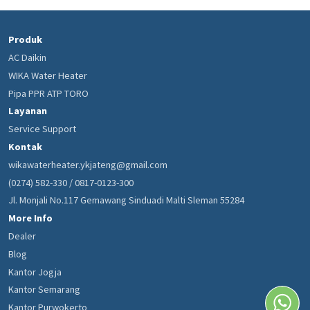
Produk
AC Daikin
WIKA Water Heater
Pipa PPR ATP TORO
Layanan
Service Support
Kontak
wikawaterheater.ykjateng@gmail.com
(0274) 582-330 / 0817-0123-300
Jl. Monjali No.117 Gemawang Sinduadi Malti Sleman 55284
More Info
Dealer
Blog
Kantor Jogja
Kantor Semarang
Kantor Purwokerto