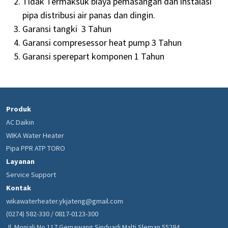
Tidak Termaksuk biaya pemasangan dan instalasi
pipa distribusi air panas dan dingin.
Garansi tangki 3 Tahun
Garansi compresessor heat pump 3 Tahun
Garansi sperepart komponen 1 Tahun
Produk
AC Daikin
WIKA Water Heater
Pipa PPR ATP TORO
Layanan
Service Support
Kontak
wikawaterheater.ykjateng@gmail.com
(0274) 582-330 / 0817-0123-300
Jl. Monjali No.117 Gemawang Sinduadi Malti Sleman 55284