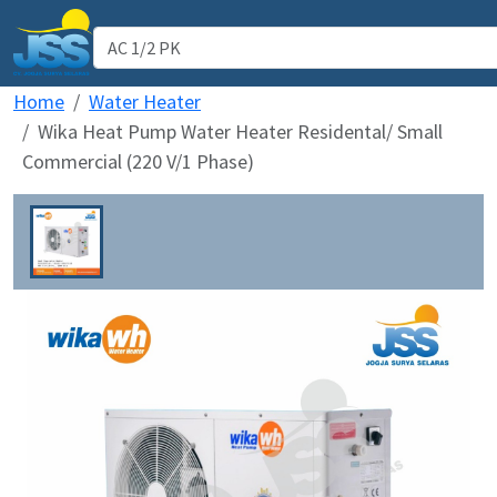
Home
Water Heater
AC Daikin
Wika Heat Pump Water Heater Residental/ Small
WIKA Water Heater
Commercial (220 V/1 Phase)
Pipa PPR ATP TORO
Service Support
Our Projects
Testimoni
CS WIKA WH & AC Daikin
Kantor Jogja